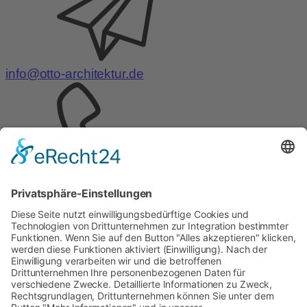
info@otto-architektur.de
Telefon:
0441 – 999575-0
Telefax:
0441 – 999575-
29