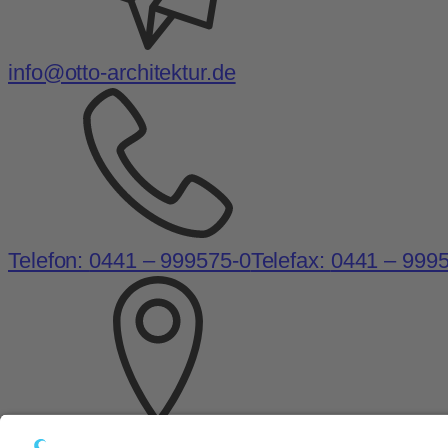
info@otto-architektur.de
Telefon:
0441 – 999575-0
Telefax:
0441 – 999