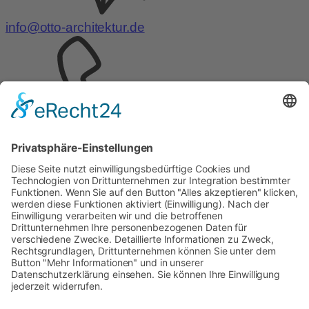
info@otto-architektur.de
Telefon:
0441 – 999575-0
Telefax:
0441 – 999575-
29
Gartenstraße 22A